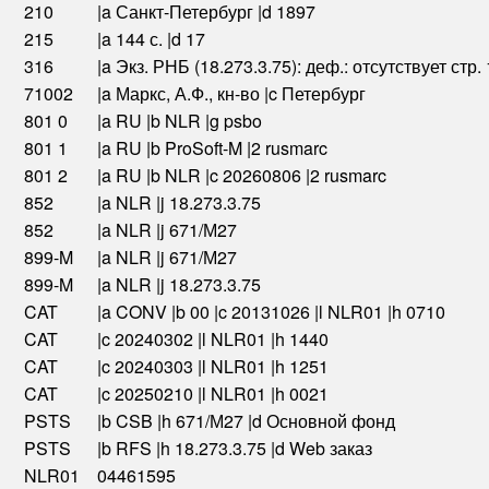
210
|a Санкт-Петербург |d 1897
215
|a 144 с. |d 17
316
|a Экз. РНБ (18.273.3.75): деф.: отсутствует стр.
71002
|a Маркс, А.Ф., кн-во |c Петербург
801 0
|a RU |b NLR |g psbo
801 1
|a RU |b ProSoft-M |2 rusmarc
801 2
|a RU |b NLR |c 20260806 |2 rusmarc
852
|a NLR |j 18.273.3.75
852
|a NLR |j 671/М27
899-M
|a NLR |j 671/М27
899-M
|a NLR |j 18.273.3.75
CAT
|a CONV |b 00 |c 20131026 |l NLR01 |h 0710
CAT
|c 20240302 |l NLR01 |h 1440
CAT
|c 20240303 |l NLR01 |h 1251
CAT
|c 20250210 |l NLR01 |h 0021
PSTS
|b CSB |h 671/М27 |d Основной фонд
PSTS
|b RFS |h 18.273.3.75 |d Web заказ
NLR01
04461595