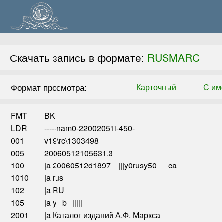
RUSMARC
Скачать запись в формате:
Формат просмотра:
Карточный
C им
FMT
BK
LDR
-----nam0-22002051i-450-
001
v19\rc\1303498
005
20060512105631.3
100
|a 20060512d1897 |||y0rusy50 ca
1010
|a rus
102
|a RU
105
|a y b |||||
2001
|a Каталог изданий А.Ф. Маркса