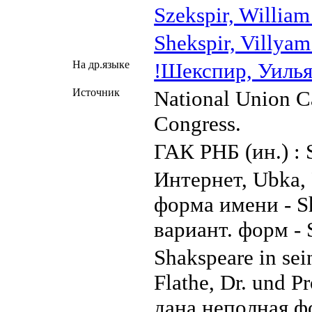
Szekspir, Willia
Shekspir, Villya
Ha дp.языкe
!Шекспир, Уилья
Источник
National Union C
Congress.
ГАК РНБ (ин.) : 
Интернет, Ubka, 
форма имени - Sh
вариант. форм - 
Shakspeare in sei
Flathe, Dr. und Pr
дана неполная ф