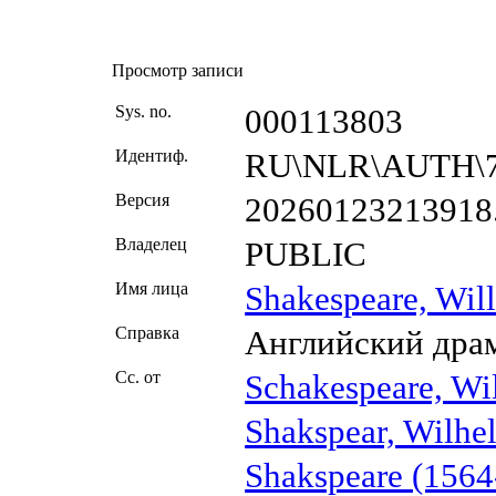
Просмотр записи
Sys. no.
000113803
Идeнтиф.
RU\NLR\AUTH\7
Версия
20260123213918
Bлaдeлeц
PUBLIC
Имя лица
Shakespeare, Wil
Справка
Английский драм
Сс. от
Schakespeare, Wi
Shakspear, Wilhe
Shakspeare (1564