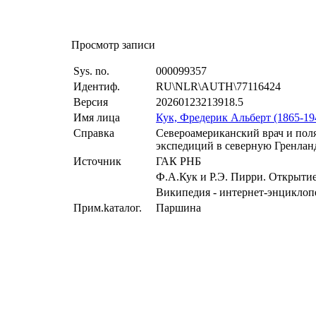
Просмотр записи
Sys. no.
000099357
Идeнтиф.
RU\NLR\AUTH\77116424
Версия
20260123213918.5
Имя лица
Кук, Фредерик Альберт (1865-19
Справка
Североамериканский врач и пол
экспедиций в северную Гренлан
Источник
ГАК РНБ
Ф.А.Кук и Р.Э. Пирри. Открытие
Википедия - интернет-энцикло
Пpим.kaтaлoг.
Паршина